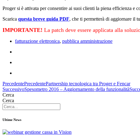
Proger si è attivata per consentire ai suoi clienti la piena efficienza e 
Scarica
questa breve guida PDF
, che ti permetterà di aggiornare il 
IMPORTANTE!
La patch deve essere applicata alla soluz
fatturazione elettronica
,
pubblica amministrazione
Precedente
Precedente
Partnership tecnologica tra Proger e Fencar
Successivo
Spesometro 2016 – Aggiornamento della funzionalità
Succ
Cerca
Cerca
Ultime News