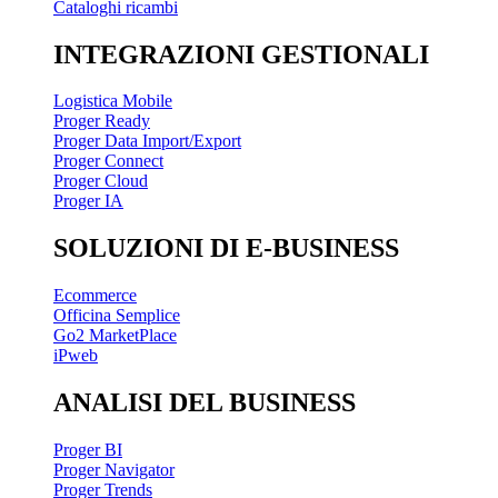
Cataloghi ricambi
INTEGRAZIONI GESTIONALI
Logistica Mobile
Proger Ready
Proger Data Import/Export
Proger Connect
Proger Cloud
Proger IA
SOLUZIONI DI E-BUSINESS
Ecommerce
Officina Semplice
Go2 MarketPlace
iPweb
ANALISI DEL BUSINESS
Proger BI
Proger Navigator
Proger Trends