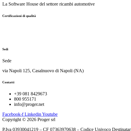
La Software House del settore ricambi automotive
Certificazioni di qualità
Sedi
Sede
via Napoli 125, Casalnuovo di Napoli (NA)
Contatti
+39 081 8429673
800 955171
info@proger.net
Facebook-f
Linkedin
Youtube
Copyright © 2026 Proger srl
P.Iva 03930041219 – CF
07363970638 –
Codice Univoco Destinatar