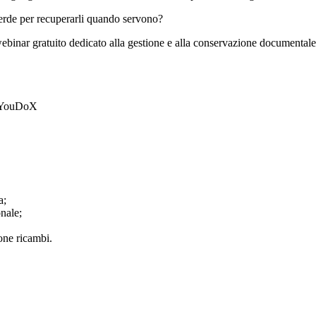
perde per recuperarli quando servono?
nar gratuito dedicato alla gestione e alla conservazione documentale 
a;
onale;
one ricambi.