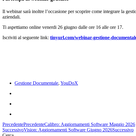
Il webinar sarà inoltre l’occasione per scoprire come integrare la ges
aziendali.
Ti aspettiamo online venerdi 26 giugno dalle ore 16 alle ore 17.
Iscriviti al seguente link:
tinyurl.com/webinar-gestione-documental
Gestione Documentale
,
YouDoX
Precedente
Precedente
Calibro: Aggiornamenti Software Maggio 2026
Successivo
Vision: Aggiornamenti Software Giugno 2026
Successivo
Cerca