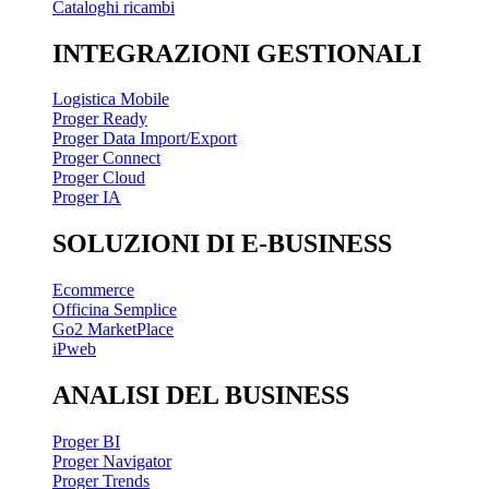
Cataloghi ricambi
INTEGRAZIONI GESTIONALI
Logistica Mobile
Proger Ready
Proger Data Import/Export
Proger Connect
Proger Cloud
Proger IA
SOLUZIONI DI E-BUSINESS
Ecommerce
Officina Semplice
Go2 MarketPlace
iPweb
ANALISI DEL BUSINESS
Proger BI
Proger Navigator
Proger Trends