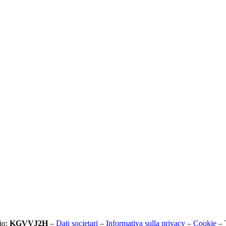
io:
KGVVJ2H
–
Dati societari
–
Informativa sulla privacy
–
Cookie
– T